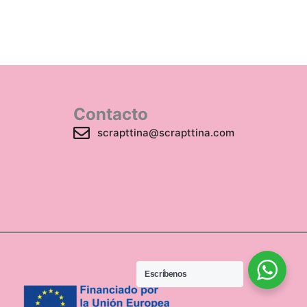
Contacto
scrapttina@scrapttina.com
Escríbenos