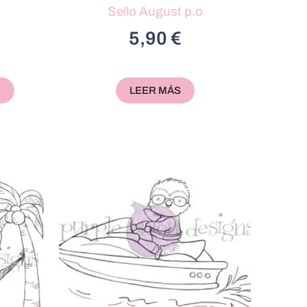
Sello August p.o
5,90
€
O
LEER MÁS