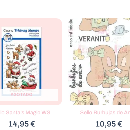
AGOTADO
llo Santa’s Magic WS
Sello Burbujas de A
14,95
€
10,95
€