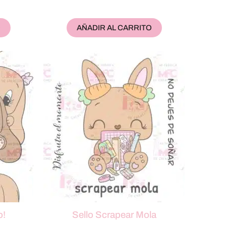
O
AÑADIR AL CARRITO
o!
Sello Scrapear Mola