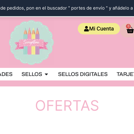
de pedidos, pon en el buscador " portes de envío " y añádelo a 
Ca
0
Mi Cuenta
OKING
Abrir SELLOS
ADES
SELLOS
SELLOS DIGITALES
TARJE
OFERTAS