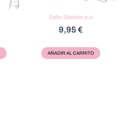
Sello Skeeter p.o
9,95
€
O
AÑADIR AL CARRITO