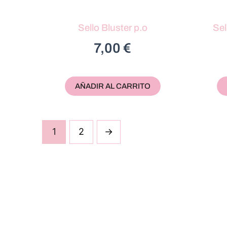
Sello Bluster p.o
Sel
7,00
€
AÑADIR AL CARRITO
1
2
→