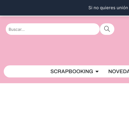
Ir
Si no quieres unión 
al
contenido
Abrir SCRAPBO
SCRAPBOOKING
NOVED