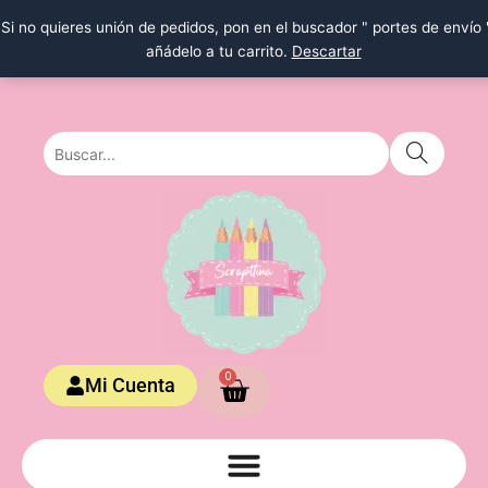
Ir
Si no quieres unión de pedidos, pon en el buscador " portes de envío 
al
añádelo a tu carrito.
Descartar
contenido
Carrito
0
Mi Cuenta