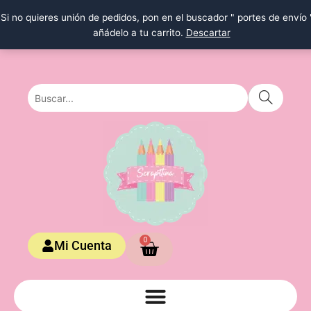
Ir
Si no quieres unión de pedidos, pon en el buscador " portes de envío 
al
añádelo a tu carrito.
Descartar
contenido
Carrito
0
Mi Cuenta