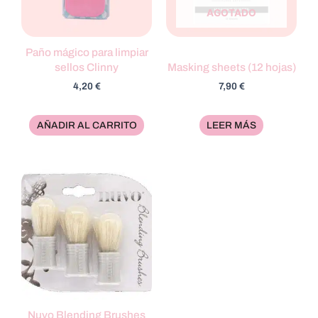
AGOTADO
Paño mágico para limpiar
sellos Clinny
Masking sheets (12 hojas)
4,20
€
7,90
€
AÑADIR AL CARRITO
LEER MÁS
Nuvo Blending Brushes