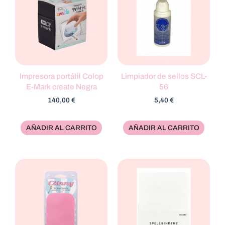
Impresora portátil Colop
Limpiador de sellos SCL-
E-Mark create Negra
56
140,00
€
5,40
€
AÑADIR AL CARRITO
AÑADIR AL CARRITO