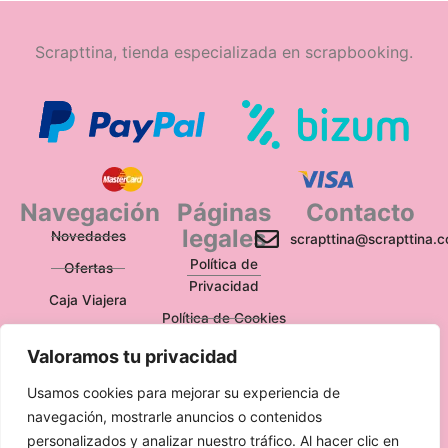
Scrapttina, tienda especializada en scrapbooking.
Navegación
Páginas
Contacto
legales
Novedades
scrapttina@scrapttina.
Política de
Ofertas
Privacidad
Caja Viajera
Política de Cookies
Política de
Valoramos tu privacidad
Devoluciones
Usamos cookies para mejorar su experiencia de
Aviso Legal
navegación, mostrarle anuncios o contenidos
personalizados y analizar nuestro tráfico. Al hacer clic en