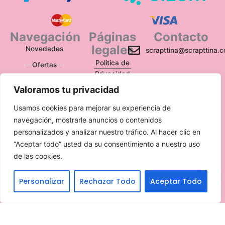
Navegación
Páginas
Contacto
legales
Novedades
scrapttina@scrapttina.
Política de
Ofertas
Privacidad
Caja Viajera
Valoramos tu privacidad
Política de Cookies
Política de
Usamos cookies para mejorar su experiencia de
Devoluciones
navegación, mostrarle anuncios o contenidos
personalizados y analizar nuestro tráfico. Al hacer clic en
Aviso Legal
“Aceptar todo” usted da su consentimiento a nuestro uso
de las cookies.
Escríbenos
Personalizar
Rechazar Todo
Aceptar Todo
Translate »