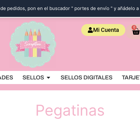
de pedidos, pon en el buscador " portes de envío " y añádelo a 
Ca
0
Mi Cuenta
OKING
Abrir SELLOS
ADES
SELLOS
SELLOS DIGITALES
TARJE
Pegatinas