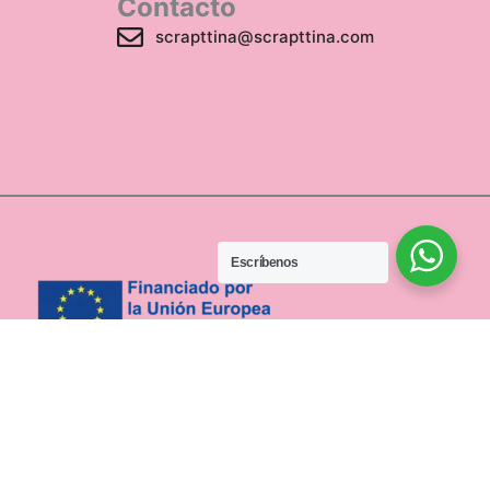
Contacto
scrapttina@scrapttina.com
Escríbenos