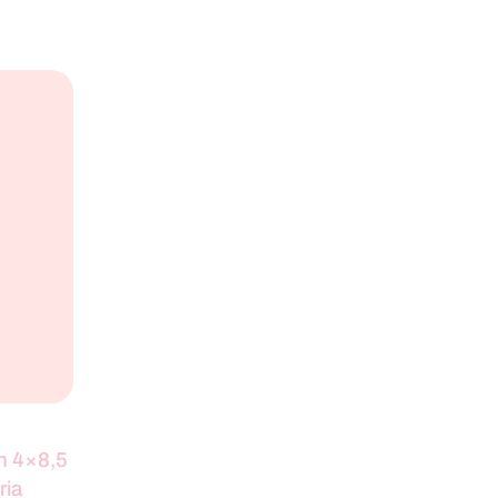
n 4×8,5
ria