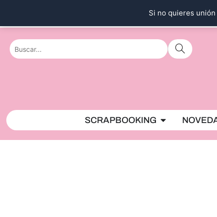
Ir
Si no quieres unión 
al
contenido
Abrir SCRAPBO
SCRAPBOOKING
NOVED