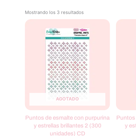
Mostrando los 3 resultados
AGOTADO
Puntos de esmalte con purpurina
Puntos 
y estrellas brillantes 2 (300
y es
unidades) CD