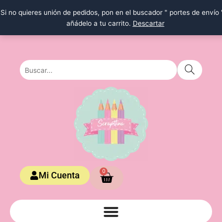
Ir
Si no quieres unión de pedidos, pon en el buscador " portes de envío 
al
añádelo a tu carrito.
Descartar
contenido
Carrito
0
Mi Cuenta