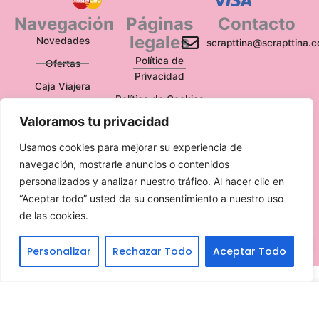
Navegación
Páginas
Contacto
legales
Novedades
scrapttina@scrapttina.
Política de
Ofertas
Privacidad
Caja Viajera
Política de Cookies
Valoramos tu privacidad
Política de
Devoluciones
Usamos cookies para mejorar su experiencia de
Aviso Legal
navegación, mostrarle anuncios o contenidos
personalizados y analizar nuestro tráfico. Al hacer clic en
“Aceptar todo” usted da su consentimiento a nuestro uso
de las cookies.
Escríbenos
Personalizar
Rechazar Todo
Aceptar Todo
Translate »
Candy
Candy Christmas Rub-on 4×8,5 Inch
Christmas
Stripes stamperia