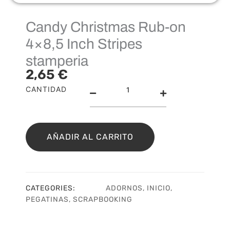
Candy Christmas Rub-on
4×8,5 Inch Stripes
stamperia
2,65
€
Candy
CANTIDAD
Christmas
Rub-
on
4x8,5
AÑADIR AL CARRITO
Inch
Stripes
stamperia
cantidad
CATEGORIES:
ADORNOS
,
INICIO
,
PEGATINAS
,
SCRAPBOOKING