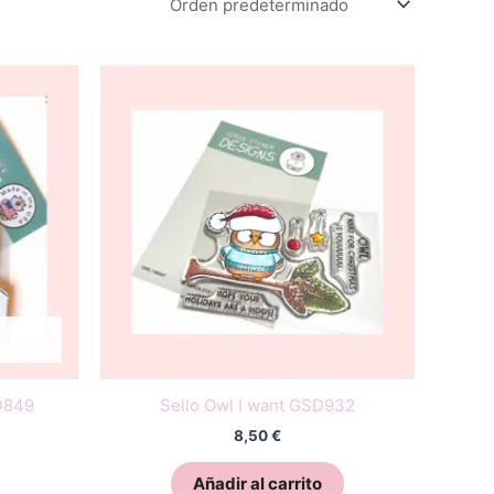
SD849
Sello Owl I want GSD932
8,50
€
Añadir al carrito