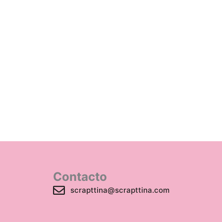
Contacto
scrapttina@scrapttina.com