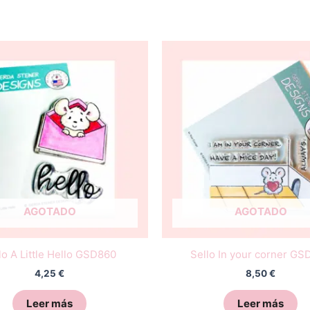
AGOTADO
AGOTADO
lo A Little Hello GSD860
Sello In your corner G
4,25
€
8,50
€
Leer más
Leer más