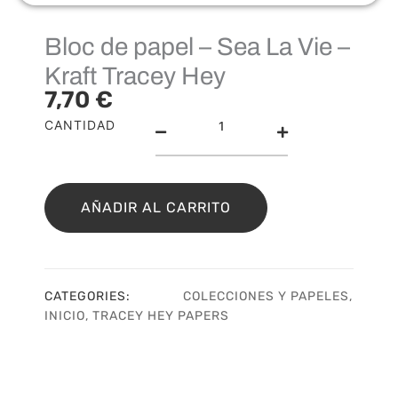
Bloc de papel – Sea La Vie –
Kraft Tracey Hey
7,70
€
Bloc
CANTIDAD
de
papel
–
Sea
AÑADIR AL CARRITO
La
Vie
–
Kraft
CATEGORIES:
COLECCIONES Y PAPELES
,
Tracey
INICIO
,
TRACEY HEY PAPERS
Hey
cantidad