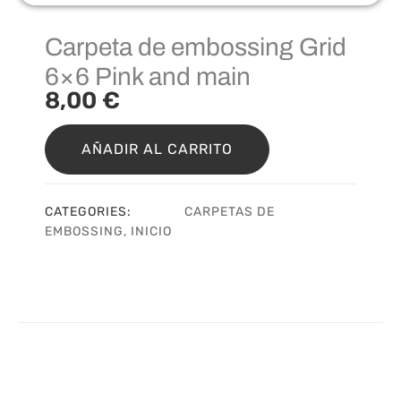
Carpeta de embossing Grid
6×6 Pink and main
8,00
€
Carpeta
de
AÑADIR AL CARRITO
embossing
Grid
6x6
CATEGORIES:
CARPETAS DE
Pink
EMBOSSING
,
INICIO
and
main
cantidad