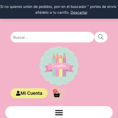
Ir
Si no quieres unión de pedidos, pon en el buscador " portes de envío 
al
añádelo a tu carrito.
Descartar
contenido
Carrito
0
Mi Cuenta