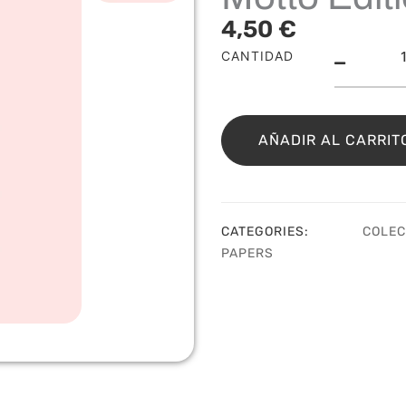
4,50
€
Peti
CANTIDAD
Pape
–
Coll
5
AÑADIR AL CARRIT
–
Mott
Edit
cant
CATEGORIES:
COLEC
PAPERS