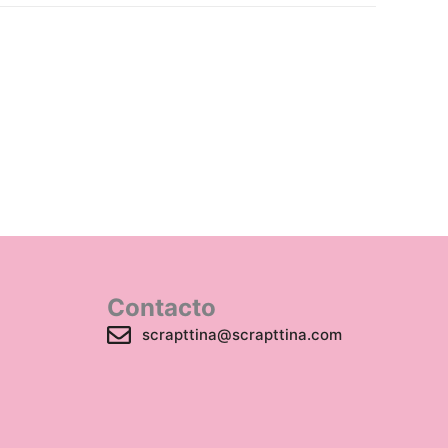
Contacto
scrapttina@scrapttina.com