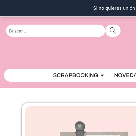
Ir
Si no quieres unión 
al
contenido
Abrir SCRAPBO
SCRAPBOOKING
NOVED