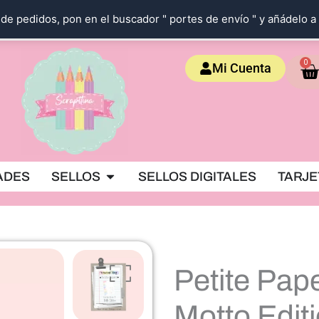
de pedidos, pon en el buscador " portes de envío " y añádelo a 
Ca
0
Mi Cuenta
OKING
Abrir SELLOS
ADES
SELLOS
SELLOS DIGITALES
TARJE
Petite Pape
Motto Edit