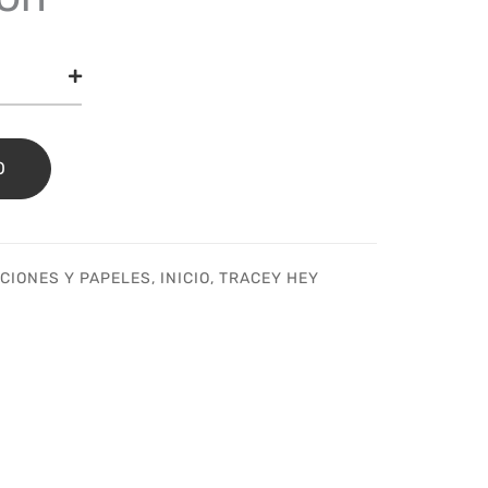
te
rs
ection
O
o
ion
idad
CIONES Y PAPELES
,
INICIO
,
TRACEY HEY