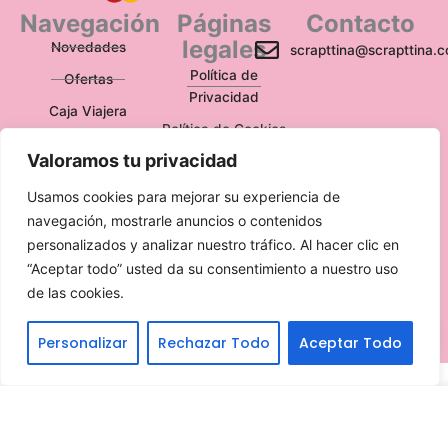
Navegación
Páginas
Contacto
legales
Novedades
scrapttina@scrapttina.
Política de
Ofertas
Privacidad
Caja Viajera
Política de Cookies
Valoramos tu privacidad
Política de
Devoluciones
Usamos cookies para mejorar su experiencia de
Aviso Legal
navegación, mostrarle anuncios o contenidos
personalizados y analizar nuestro tráfico. Al hacer clic en
“Aceptar todo” usted da su consentimiento a nuestro uso
de las cookies.
Escríbenos
Personalizar
Rechazar Todo
Aceptar Todo
Translate »
Pink
Pink Champagne ink pad Catherine
Champagne
Pooler
ink