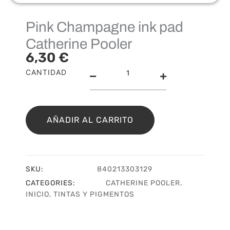
Pink Champagne ink pad
Catherine Pooler
6,30
€
Pink
CANTIDAD
Champagne
ink
pad
Catherine
AÑADIR AL CARRITO
Pooler
cantidad
SKU:
840213303129
CATEGORIES:
CATHERINE POOLER
,
INICIO
,
TINTAS Y PIGMENTOS