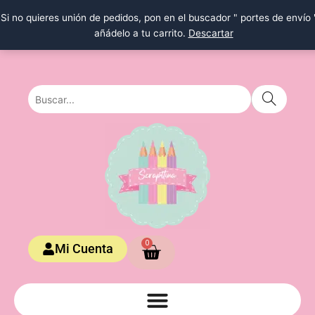
Ir
Si no quieres unión de pedidos, pon en el buscador " portes de envío 
al
añádelo a tu carrito.
Descartar
contenido
Carrito
0
Mi Cuenta