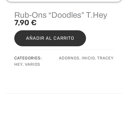
Rub-Ons “Doodles” T.Hey
7,90
€
Rub-
Ons
AÑADIR AL CARRITO
“Doodles”
T.Hey
cantidad
CATEGORIES:
ADORNOS
,
INICIO
,
TRACEY
HEY
,
VARIOS