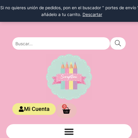
Ir
Si no quieres unión de pedidos, pon en el buscador " portes de envío 
al
añádelo a tu carrito.
Descartar
contenido
Carrito
0
Mi Cuenta