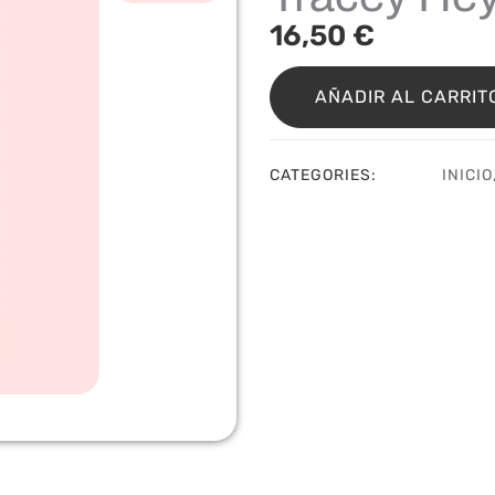
16,50
€
Sello
A6
AÑADIR AL CARRIT
“Grow
Slow”
de
CATEGORIES:
INICIO
Tracey
Hey
cantidad