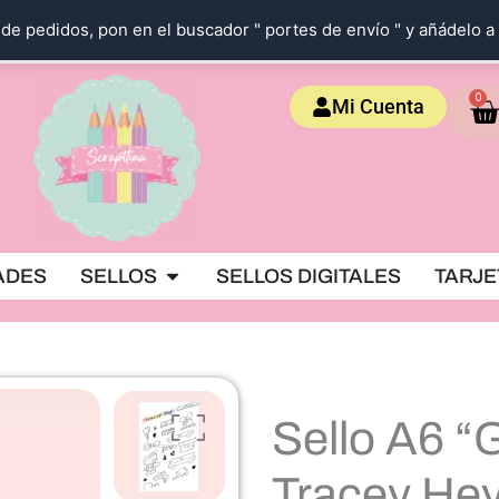
de pedidos, pon en el buscador " portes de envío " y añádelo a 
Ca
0
Mi Cuenta
OKING
Abrir SELLOS
ADES
SELLOS
SELLOS DIGITALES
TARJE
Sello A6 “
Tracey He