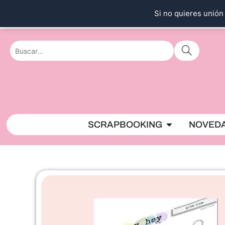
Ir
Si no quieres unión 
al
contenido
Abrir SCRAPBO
SCRAPBOOKING
NOVED