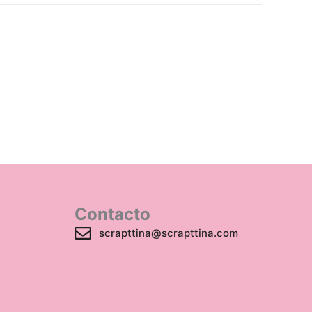
Contacto
scrapttina@scrapttina.com