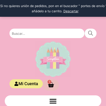
Ir
Si no quieres unión de pedidos, pon en el buscador " portes de envío 
al
añádelo a tu carrito.
Descartar
contenido
Carrito
0
Mi Cuenta