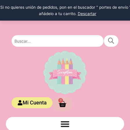
Ir
Si no quieres unión de pedidos, pon en el buscador " portes de envío 
al
añádelo a tu carrito.
Descartar
contenido
Carrito
0
Mi Cuenta