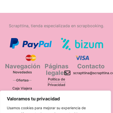
Scrapttina, tienda especializada en scrapbooking.
Navegación
Páginas
Contacto
legales
Novedades
scrapttina@scrapttina.
Política de
Ofertas
Privacidad
Caja Viajera
Política de Cookies
Valoramos tu privacidad
Política de
Devoluciones
Usamos cookies para mejorar su experiencia de