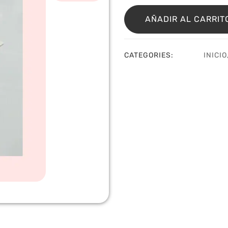
Sello
be
AÑADIR AL CARRIT
afraid
Sassy
Club
CATEGORIES:
INICIO
cantidad