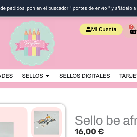
de pedidos, pon en el buscador " portes de envío " y añádelo a 
Ca
0
Mi Cuenta
OKING
Abrir SELLOS
ADES
SELLOS
SELLOS DIGITALES
TARJE
Sello be a
16,00
€