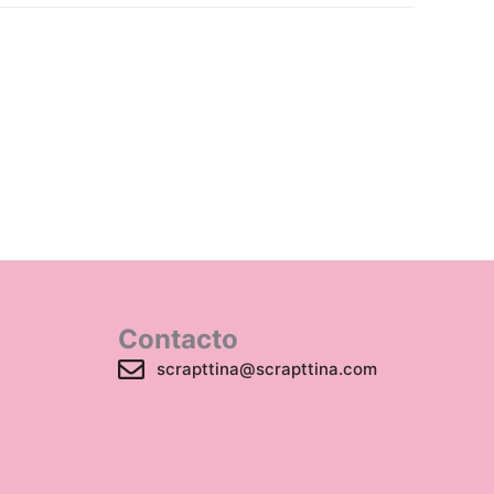
Contacto
scrapttina@scrapttina.com