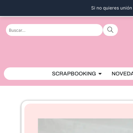
Ir
Si no quieres unión 
al
contenido
Abrir SCRAPBO
SCRAPBOOKING
NOVED