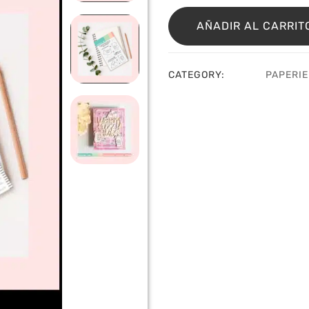
Sello
Bear
AÑADIR AL CARRIT
Hugs
cantidad
CATEGORY:
PAPERIE