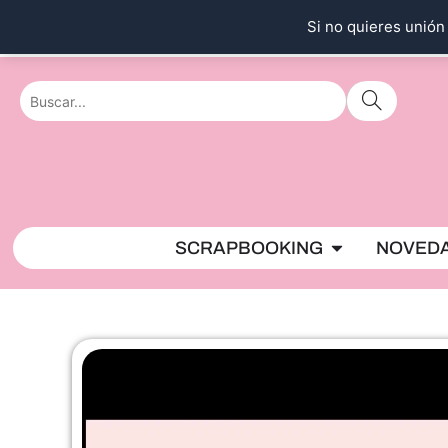
Ir
Si no quieres unión 
al
contenido
Abrir SCRAPBO
SCRAPBOOKING
NOVED