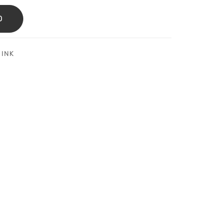
O
 INK