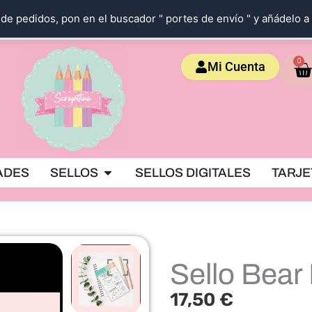
de pedidos, pon en el buscador " portes de envío " y añádelo a 
Ca
0
Mi Cuenta
OKING
Abrir SELLOS
ADES
SELLOS
SELLOS DIGITALES
TARJE
Sello Bear
17,50
€