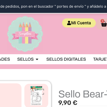
de pedidos, pon en el buscador " portes de envío " y añádelo a 
Ca
0
Mi Cuenta
OKING
Abrir SELLOS
ADES
SELLOS
SELLOS DIGITALES
TARJE
Sello Bear
9,90
€