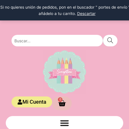
Ir
Si no quieres unión de pedidos, pon en el buscador " portes de envío 
al
añádelo a tu carrito.
Descartar
contenido
Carrito
0
Mi Cuenta