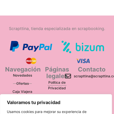
Scrapttina, tienda especializada en scrapbooking.
Navegación
Páginas
Contacto
legales
Novedades
scrapttina@scrapttina.
Política de
Ofertas
Privacidad
Caja Viajera
Política de Cookies
Valoramos tu privacidad
Política de
Devoluciones
Usamos cookies para mejorar su experiencia de