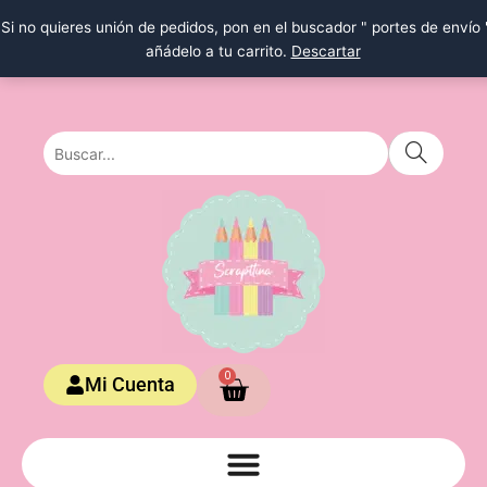
Ir
Si no quieres unión de pedidos, pon en el buscador " portes de envío 
al
añádelo a tu carrito.
Descartar
contenido
Carrito
0
Mi Cuenta