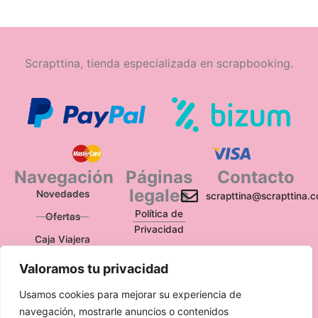
Scrapttina, tienda especializada en scrapbooking.
Navegación
Páginas
Contacto
legales
Novedades
scrapttina@scrapttina.
Política de
Ofertas
Privacidad
Caja Viajera
Política de Cookies
Valoramos tu privacidad
Política de
Devoluciones
Usamos cookies para mejorar su experiencia de
navegación, mostrarle anuncios o contenidos
Aviso Legal