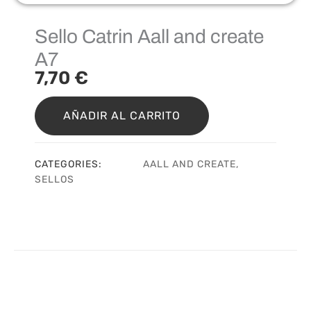
Sello Catrin Aall and create
A7
7,70
€
Sello
Catrin
AÑADIR AL CARRITO
Aall
and
create
CATEGORIES:
AALL AND CREATE
,
A7
SELLOS
cantidad