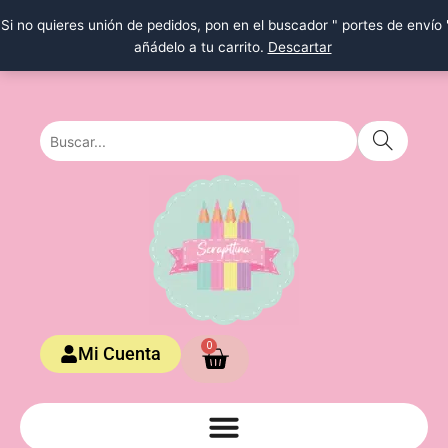
Ir
Si no quieres unión de pedidos, pon en el buscador " portes de envío 
al
añádelo a tu carrito.
Descartar
contenido
Carrito
0
Mi Cuenta