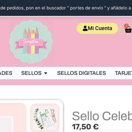
de pedidos, pon en el buscador " portes de envío " y añádelo a 
Ca
0
Mi Cuenta
OKING
Abrir SELLOS
ADES
SELLOS
SELLOS DIGITALES
TARJE
Sello Cele
17,50
€