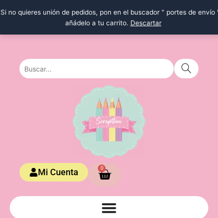
Ir
Si no quieres unión de pedidos, pon en el buscador " portes de envío 
al
añádelo a tu carrito.
Descartar
contenido
Carrito
0
Mi Cuenta