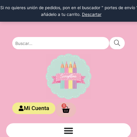
Ir
Si no quieres unión de pedidos, pon en el buscador " portes de envío 
al
añádelo a tu carrito.
Descartar
contenido
Carrito
0
Mi Cuenta