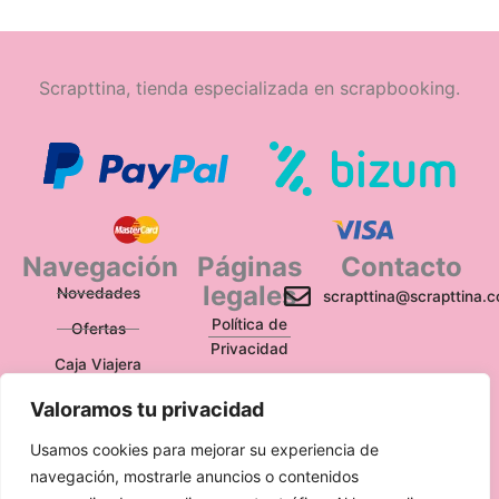
Scrapttina, tienda especializada en scrapbooking.
Navegación
Páginas
Contacto
legales
Novedades
scrapttina@scrapttina.
Política de
Ofertas
Privacidad
Caja Viajera
Política de Cookies
Valoramos tu privacidad
Política de
Devoluciones
Usamos cookies para mejorar su experiencia de
navegación, mostrarle anuncios o contenidos
Aviso Legal