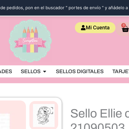
de pedidos, pon en el buscador " portes de envío " y añádelo a 
Ca
0
Mi Cuenta
OKING
Abrir SELLOS
ADES
SELLOS
SELLOS DIGITALES
TARJE
Sello Ellie
21090503