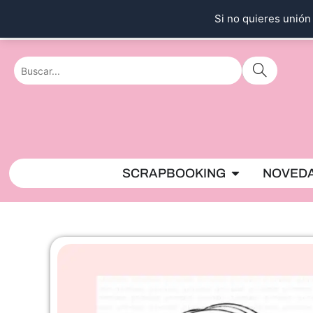
Ir
Si no quieres unión 
al
contenido
Abrir SCRAPBO
SCRAPBOOKING
NOVED