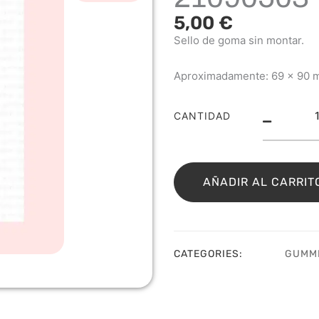
5,00
€
Sello de goma sin montar.
Aproximadamente: 69 x 90 
Sell
CANTIDAD
Ellie
con
reno
210
AÑADIR AL CARRIT
cant
CATEGORIES:
GUMM