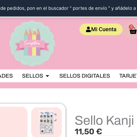
de pedidos, pon en el buscador " portes de envío " y añádelo a 
Ca
0
Mi Cuenta
OKING
Abrir SELLOS
ADES
SELLOS
SELLOS DIGITALES
TARJE
Sello Kanji
11,50
€