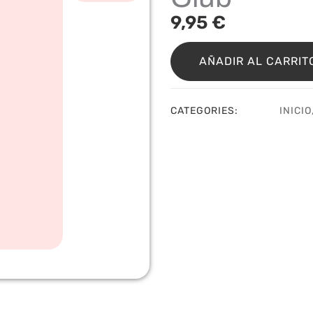
9,95
€
Sello
Magical
AÑADIR AL CARRIT
pals
Sassy
Club
CATEGORIES:
INICIO
cantidad