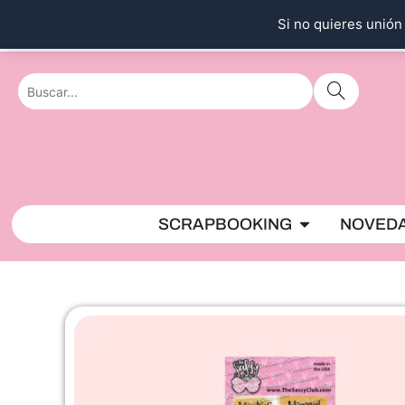
Ir
Si no quieres unión 
al
contenido
Abrir SCRAPBO
SCRAPBOOKING
NOVED