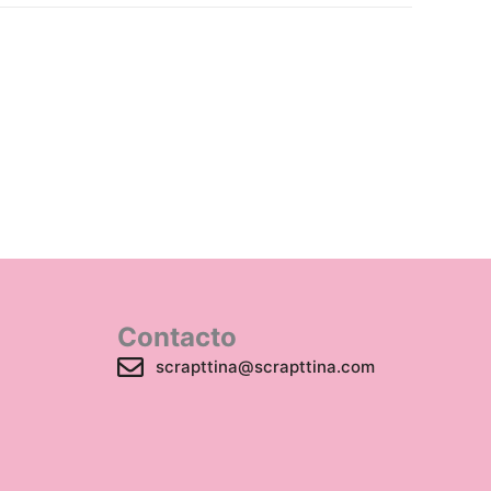
Contacto
scrapttina@scrapttina.com