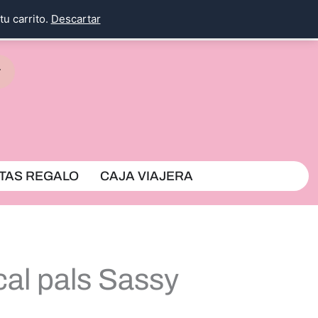
tu carrito.
Descartar
rrito
TAS REGALO
CAJA VIAJERA
cal pals Sassy