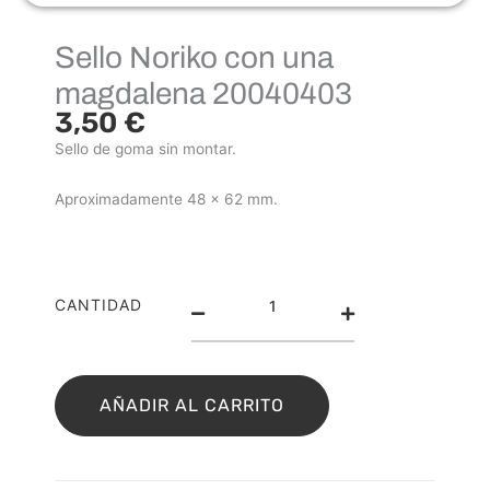
Sello Noriko con una
magdalena 20040403
3,50
€
Sello de goma sin montar.
Aproximadamente 48 x 62 mm.
Sello
CANTIDAD
Noriko
con
una
magdalena
AÑADIR AL CARRITO
20040403
cantidad