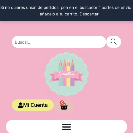
Ir
Si no quieres unión de pedidos, pon en el buscador " portes de envío 
al
añádelo a tu carrito.
Descartar
contenido
Carrito
0
Mi Cuenta