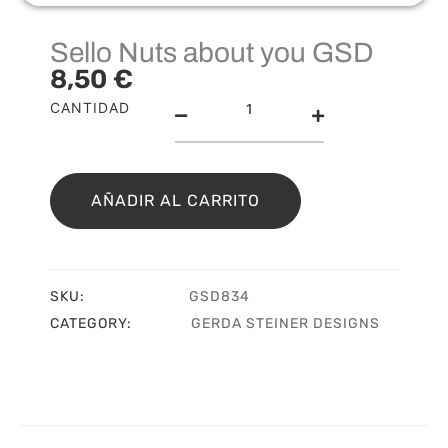
Sello Nuts about you GSD
8,50
€
Sello
CANTIDAD
Nuts
about
you
GSD
AÑADIR AL CARRITO
cantidad
SKU:
GSD834
CATEGORY:
GERDA STEINER DESIGNS