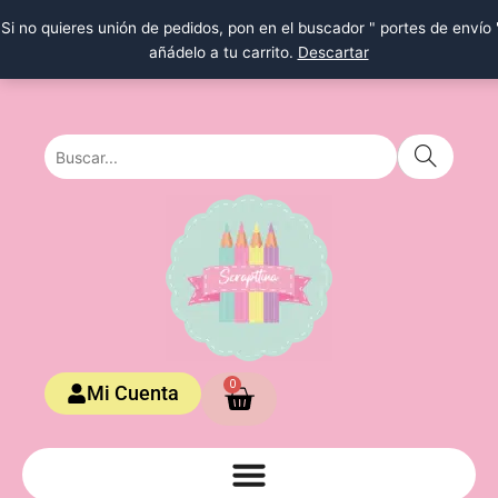
Ir
Si no quieres unión de pedidos, pon en el buscador " portes de envío 
al
añádelo a tu carrito.
Descartar
contenido
Carrito
0
Mi Cuenta