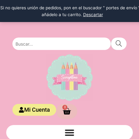
Ir
Si no quieres unión de pedidos, pon en el buscador " portes de envío 
al
añádelo a tu carrito.
Descartar
contenido
Carrito
0
Mi Cuenta