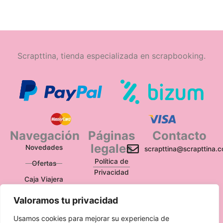
Scrapttina, tienda especializada en scrapbooking.
Navegación
Páginas
Contacto
legales
Novedades
scrapttina@scrapttina.
Política de
Ofertas
Privacidad
Caja Viajera
Política de Cookies
Valoramos tu privacidad
Política de
Devoluciones
Usamos cookies para mejorar su experiencia de