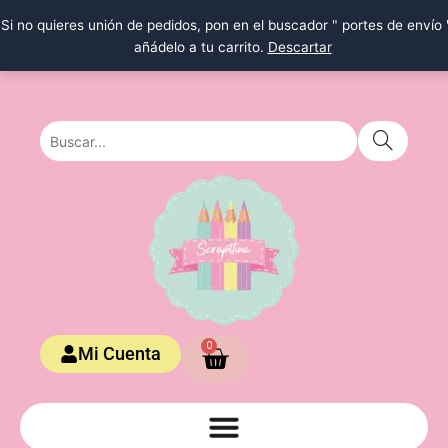
Ir
Si no quieres unión de pedidos, pon en el buscador " portes de envío 
al
añádelo a tu carrito.
Descartar
contenido
Carrito
0
Mi Cuenta