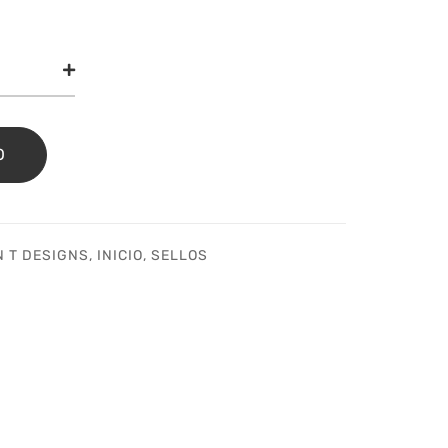
o
aky
es
in
O
gns
idad
N T DESIGNS
,
INICIO
,
SELLOS