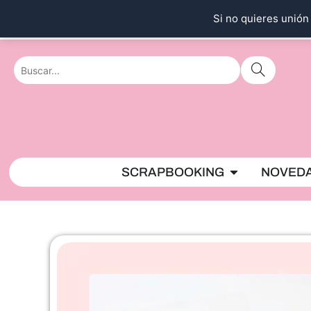
Ir
Si no quieres unión 
al
contenido
Abrir SCRAPBO
SCRAPBOOKING
NOVED