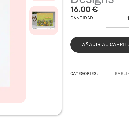
16,00
€
Sell
CANTIDAD
Sne
Kitti
Evel
T
AÑADIR AL CARRIT
Desi
cant
CATEGORIES:
EVELI