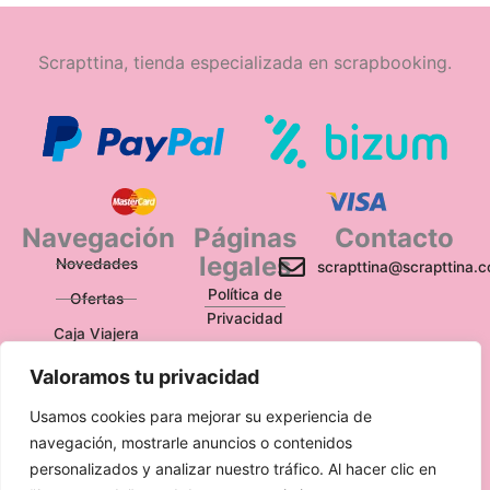
Scrapttina, tienda especializada en scrapbooking.
Navegación
Páginas
Contacto
legales
Novedades
scrapttina@scrapttina.
Política de
Ofertas
Privacidad
Caja Viajera
Política de Cookies
Valoramos tu privacidad
Política de
Devoluciones
Usamos cookies para mejorar su experiencia de
navegación, mostrarle anuncios o contenidos
Aviso Legal
personalizados y analizar nuestro tráfico. Al hacer clic en