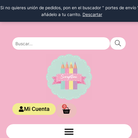
Ir
Si no quieres unión de pedidos, pon en el buscador " portes de envío 
al
añádelo a tu carrito.
Descartar
contenido
Carrito
0
Mi Cuenta