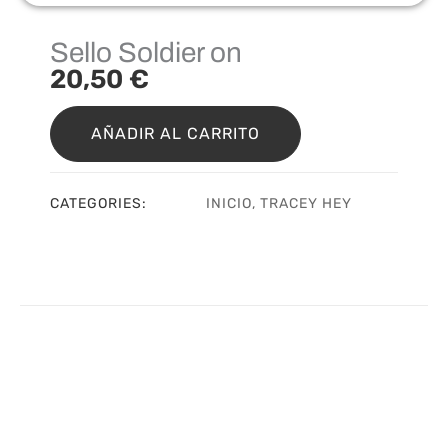
Sello Soldier on
20,50
€
Sello
Soldier
AÑADIR AL CARRITO
on
cantidad
CATEGORIES:
INICIO
,
TRACEY HEY