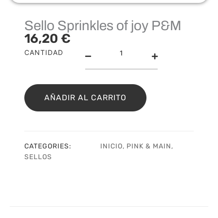
Sello Sprinkles of joy P&M
16,20
€
Sello
CANTIDAD
Sprinkles
of
joy
P&M
AÑADIR AL CARRITO
cantidad
CATEGORIES:
INICIO
,
PINK & MAIN
,
SELLOS