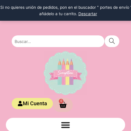
Ir
Si no quieres unión de pedidos, pon en el buscador " portes de envío 
al
añádelo a tu carrito.
Descartar
contenido
Carrito
0
Mi Cuenta