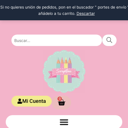
Ir
Si no quieres unión de pedidos, pon en el buscador " portes de envío 
al
añádelo a tu carrito.
Descartar
contenido
Carrito
0
Mi Cuenta