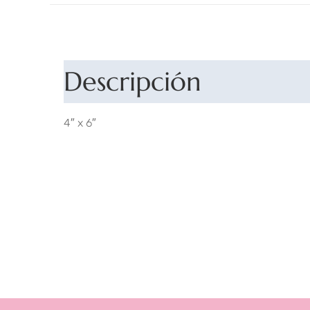
Descripción
4″ x 6″