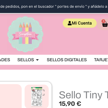
de pedidos, pon en el buscador " portes de envío " y añádelo a 
Ca
0
Mi Cuenta
OKING
Abrir SELLOS
ADES
SELLOS
SELLOS DIGITALES
TARJE
Sello Tiny 
15,90
€