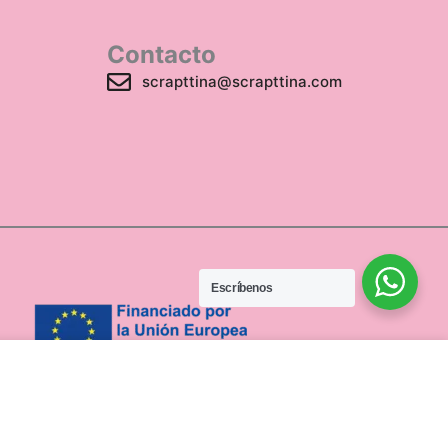
Contacto
scrapttina@scrapttina.com
Escríbenos
Sin existencias