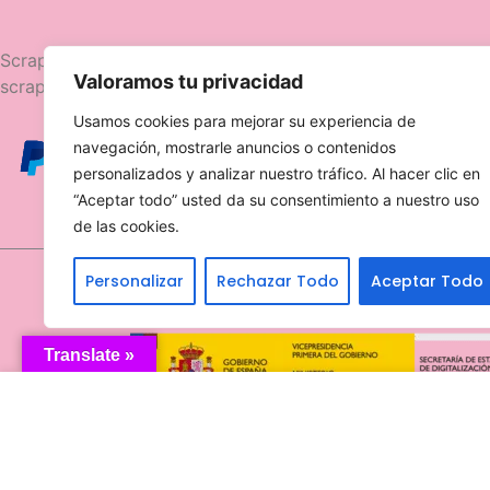
Navegació
Scrapttina, tienda especializada en
Valoramos tu privacidad
scrapbooking.
Novedades
Usamos cookies para mejorar su experiencia de
Ofertas
navegación, mostrarle anuncios o contenidos
Caja Viajera
personalizados y analizar nuestro tráfico. Al hacer clic en
“Aceptar todo” usted da su consentimiento a nuestro uso
de las cookies.
Personalizar
Rechazar Todo
Aceptar Todo
Translate »
Sello Tiny Tinsel Penny B.
15,90
€