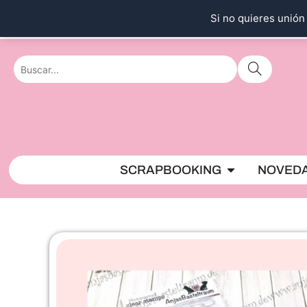
Ir
Si no quieres unión 
al
contenido
Abrir SCRAPBO
SCRAPBOOKING
NOVED