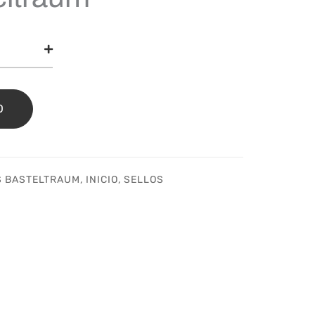
o
hnachtsmänner
sBasteltraum
idad
O
 BASTELTRAUM
,
INICIO
,
SELLOS