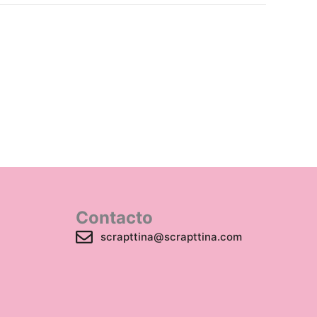
Contacto
scrapttina@scrapttina.com