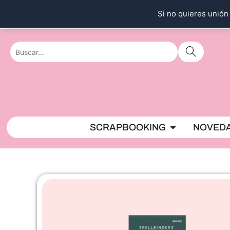
Ir
Si no quieres unión 
al
contenido
Abrir SCRAPBO
SCRAPBOOKING
NOVED