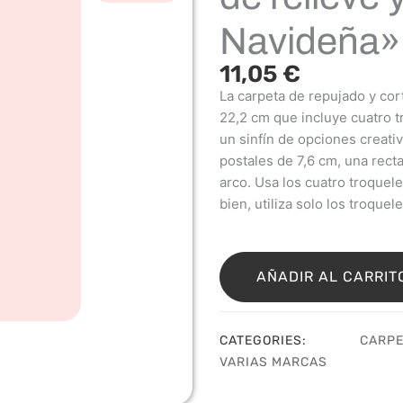
Navideña»
11,05
€
La carpeta de repujado y cor
22,2 cm que incluye cuatro t
un sinfín de opciones creati
postales de 7,6 cm, una recta
arco. Usa los cuatro troquele
bien, utiliza solo los troquel
Sellos
postales
AÑADIR AL CARRIT
con
carpeta
de
CATEGORIES:
CARPE
relieve
VARIAS MARCAS
y
corte