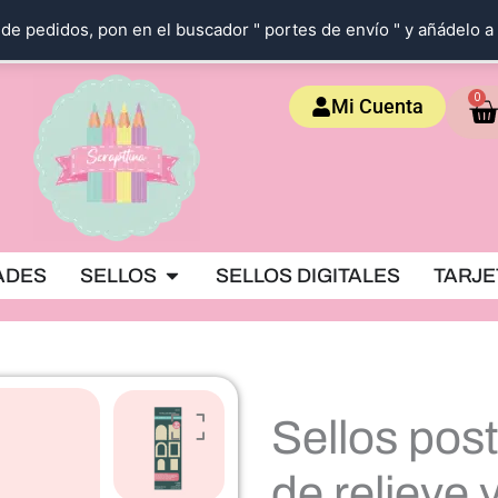
de pedidos, pon en el buscador " portes de envío " y añádelo a 
Ca
0
Mi Cuenta
OKING
Abrir SELLOS
ADES
SELLOS
SELLOS DIGITALES
TARJE
Sellos pos
de relieve