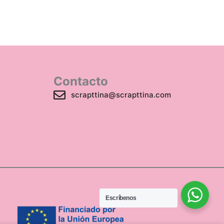
Contacto
scrapttina@scrapttina.com
Escríbenos