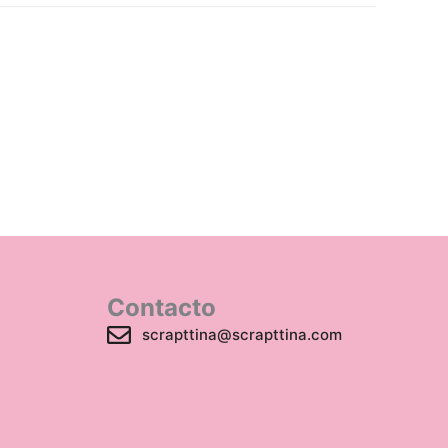
Contacto
scrapttina@scrapttina.com