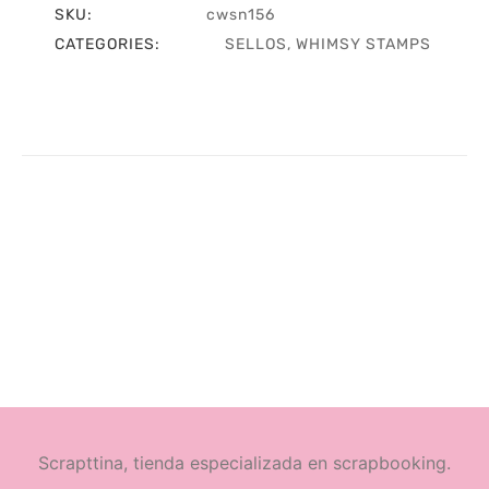
cantidad
SKU:
cwsn156
CATEGORIES:
SELLOS
,
WHIMSY STAMPS
Scrapttina, tienda especializada en scrapbooking.