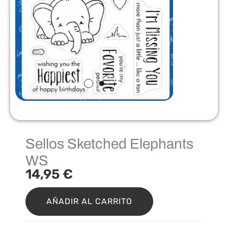
Sellos Sketched Elephants
WS
14,95
€
Sellos
Sketched
AÑADIR AL CARRITO
Elephants
WS