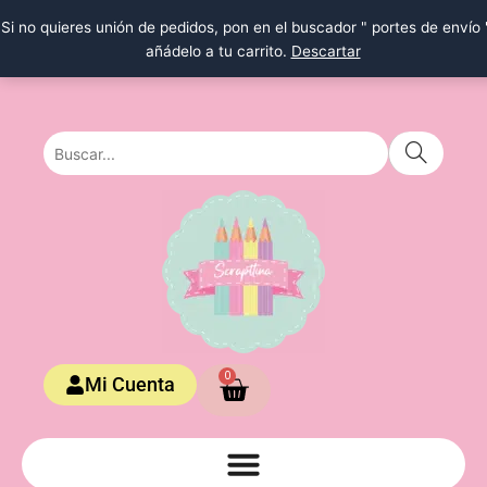
Ir
Si no quieres unión de pedidos, pon en el buscador " portes de envío 
al
añádelo a tu carrito.
Descartar
contenido
Carrito
0
Mi Cuenta