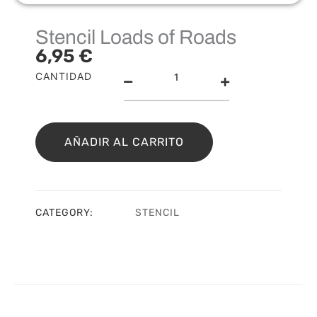
Stencil Loads of Roads
6,95
€
Stencil
CANTIDAD
Loads
of
Roads
cantidad
AÑADIR AL CARRITO
CATEGORY:
STENCIL