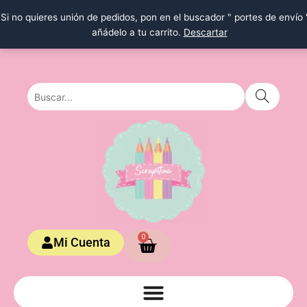
Ir
Si no quieres unión de pedidos, pon en el buscador " portes de envío 
al
añádelo a tu carrito.
Descartar
contenido
Carrito
0
Mi Cuenta