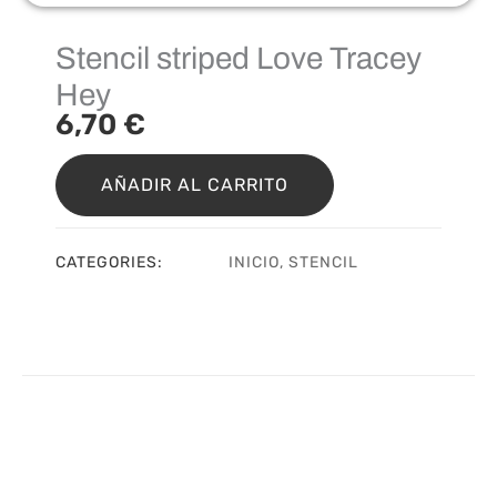
Stencil striped Love Tracey
Hey
6,70
€
Stencil
striped
AÑADIR AL CARRITO
Love
Tracey
Hey
CATEGORIES:
INICIO
,
STENCIL
cantidad