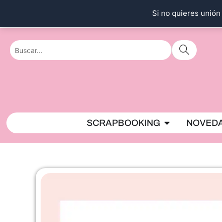
Ir
Si no quieres unión 
al
contenido
Abrir SCRAPBO
SCRAPBOOKING
NOVED