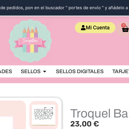
de pedidos, pon en el buscador " portes de envío " y añádelo a 
Ca
0
Mi Cuenta
OKING
Abrir SELLOS
ADES
SELLOS
SELLOS DIGITALES
TARJE
Troquel Ba
23,00
€