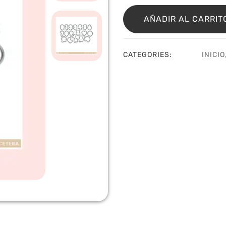
Troquel
Balloon
AÑADIR AL CARRIT
Et
Cetera
cantidad
CATEGORIES:
INICIO