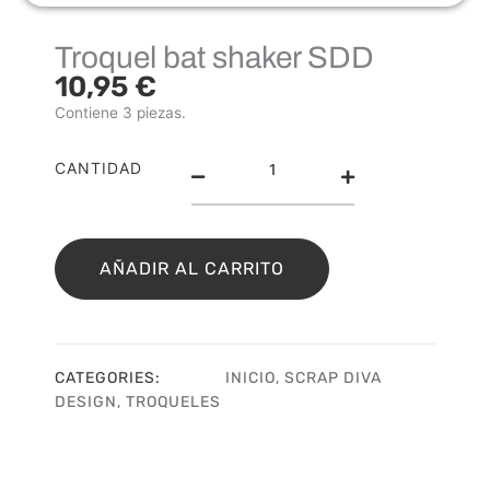
Troquel bat shaker SDD
10,95
€
Contiene 3 piezas.
Troquel
CANTIDAD
bat
shaker
SDD
cantidad
AÑADIR AL CARRITO
CATEGORIES:
INICIO
,
SCRAP DIVA
DESIGN
,
TROQUELES