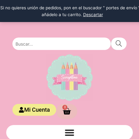
Ir
Si no quieres unión de pedidos, pon en el buscador " portes de envío 
al
añádelo a tu carrito.
Descartar
contenido
Carrito
0
Mi Cuenta